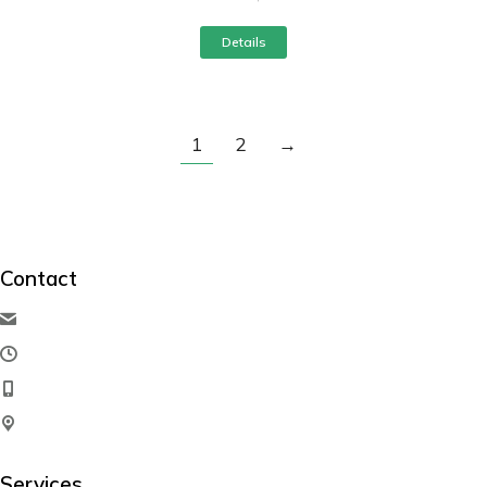
Details
1
2
→
Contact
hello@dream-theme.com
Mon – Fri: 10 am – 8 pm
(001) 234 56 78
New York, USA
Services